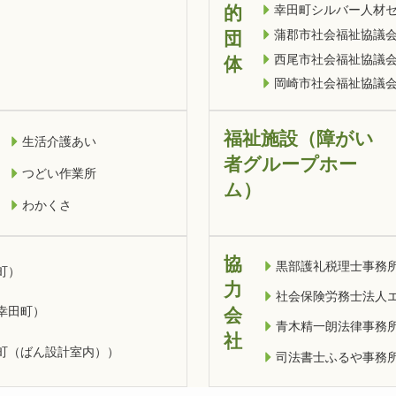
的
幸田町シルバー人材
蒲郡市社会福祉協議
団
西尾市社会福祉協議
体
岡崎市社会福祉協議
福祉施設（障がい
生活介護あい
者グループホー
つどい作業所
ム）
わかくさ
協
黒部護礼税理士事務
町）
力
社会保険労務士法人
幸田町）
会
青木精一朗法律事務
社
町（ばん設計室内））
司法書士ふるや事務