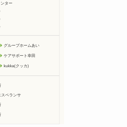
センター
会
会
会
グループホームあい
ケアサポート幸田
kukka(クッカ)
所
エスペランサ
所
所